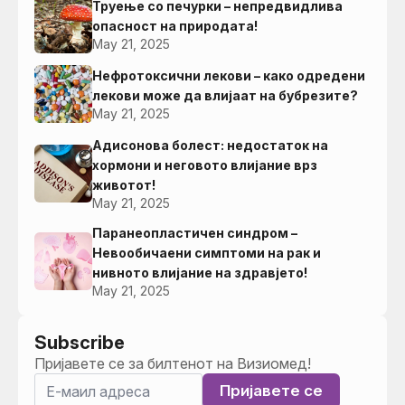
Труење со печурки – непредвидлива
опасност на природата!
May 21, 2025
Нефротоксични лекови – како одредени
лекови може да влијаат на бубрезите?
May 21, 2025
Адисонова болест: недостаток на
хормони и неговото влијание врз
животот!
May 21, 2025
Паранеопластичен синдром –
Невообичаени симптоми на рак и
нивното влијание на здравјето!
May 21, 2025
Subscribe
Пријавете се за билтенот на Визиомед!
Пријавете се