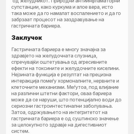
од желудникот. Природни антиинфламаторни
супстанции, како куркума и алое вера, исто
така може да го намалат воспалението и да го
забрзаат процесот на заздравување на
гастричната бариера.
Заклучок
Гастричната бариера е многу значајна за
здравјето на желудочната слузница,
спречувајќи оштетувања од агресивните
ефекти на токсините и желудочните киселини.
Нејзината функција е резултат на прецизна
интеракција помеѓу хормоналните, нервните и
клеточните механизми. Меѓутоа, под влијание
на различни штетни фактори, оваа бариера
може да се наруши, што потенцијално води до
сериозни гастроинтестинални заболувања.
Затоа, одржувањето на интегритетот на
гастричната бариера е од суштинско значење
за целокупното здравје на дигестивниот
систем.