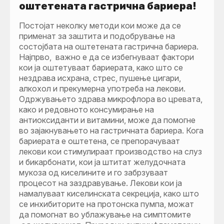
оштетената гастрична бариера!
Постојат неколку методи кои може да се
применат за заштита и подобрување на
состојбата на оштетената гастрична бариера.
Најпрво, важно е да се избегнуваат фактори
кои ја оштетуваат бариерата, како што се
нездрава исхрана, стрес, пушење цигари,
алкохол и прекумерна употреба на лекови.
Одржувањето здрава микрофлора во цревата,
како и редовното консумирање на
антиоксиданти и витамини, може да помогне
во зајакнувањето на гастричната бариера. Кога
бариерата е оштетена, се препорачуваат
лекови кои стимулираат производство на слуз
и бикарбонати, кои ја штитат желудочната
мукоза од киселините и го забрзуваат
процесот на заздравување. Лекови кои ја
намалуваат киселинската секреција, како што
се инхибиторите на протонска пумпа, можат
да помогнат во ублажување на симптомите