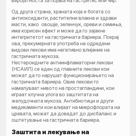
веројатноста за појава на гастритис или чир.
Од друга страна, храната која е богата со
антиоксиданти, растителни влакна и здрави
масти, како овошје, зеленчук, ореви и семиња,
има корисен ефект и може да го зајакне
интегритетот на гастричната бариера. Покрај
ова, прекумерната употреба на одредени
видови лекови има негативно влијание на
гастричната мукоза.
Нестероидните антиинфламаторни лекови
(НСАИЛ) се еден од главните лекови кои
можат да го нарушат функционирањето на
гастричната бариера. Овие лекови го
намалуваат нивото на простагландини, кои
играат клучна улога во заштитата на
желудочната мукоза. Антибиотици и други
медикаменти кои влијаат на микрофлората на
цревата, можат да доведат до дисбаланс и
оштетување на гастричната бариера.
Заштита и лекување на