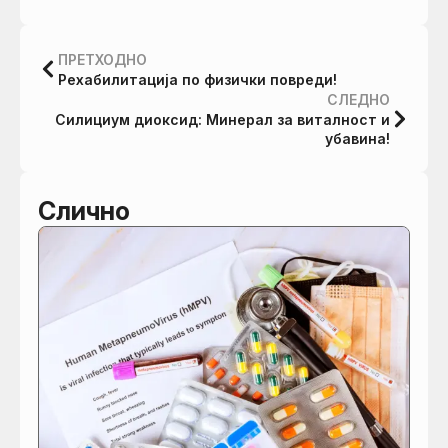
ПРЕТХОДНО
Рехабилитација по физички повреди!
СЛЕДНО
Силициум диоксид: Mинерал за виталност и
убавина!
Слично