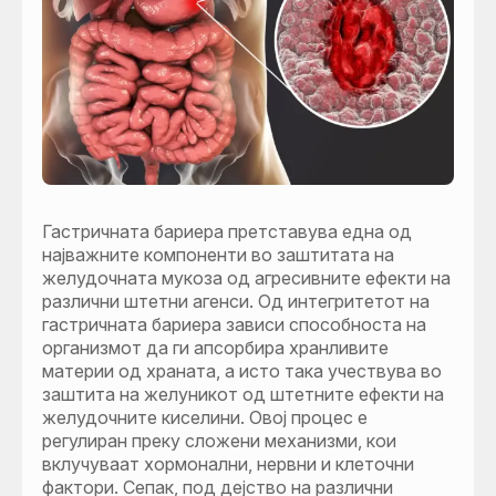
Гастричната бариера претставува една од
најважните компоненти во заштитата на
желудочната мукоза од агресивните ефекти на
различни штетни агенси. Од интегритетот на
гастричната бариера зависи способноста на
организмот да ги апсорбира хранливите
материи од храната, а исто така учествува во
заштита на желуникот од штетните ефекти на
желудочните киселини. Овој процес е
регулиран преку сложени механизми, кои
вклучуваат хормонални, нервни и клеточни
фактори. Сепак, под дејство на различни