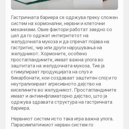
Гастричната бариера се одржува преку сложен
систем на хормонални, нервни и клеточни
механизми. Овие фактори работат заедно со
цел да го одржат интегритетот на
желудочната мукоза и да спречат појава на
гастритис, чир или други нарушувања на
желудникот. Хормоните, особено
простагландините, имаат важна улога во
заштитата на желудочната мукоза. Тие ја
стимулираат продукцијата на слуз и
бикарбонати, кои создаваат заштитен слој и го
неутрализираат агресивното дејство на
киселините во желудникот. Простагландините
имаат и антиинфламаторно дејство, што ја
одржува здравата структура на гастричната
бариера.
Нервниот систем исто така игра важна улога.
Парасимпатичкиот нервен систем го