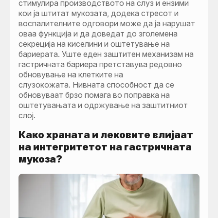
стимулира производството на слуз и ензими
кои ја штитат мукозата, додека стресот и
воспалителните одговори може да ја нарушат
оваа функција и да доведат до зголемена
секреција на киселини и оштетување на
бариерата. Уште еден заштитен механизам на
гастричната бариера претставува редовно
обновување на клетките на
слузокожата. Нивната способност да се
обновуваат брзо помага во поправка на
оштетувањата и одржување на заштитниот
слој.
Како храната и лековите влијаат
на интегритетот на гастричната
мукоза?