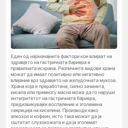
Еден од најзначајните фактори кои влијаат на
здравјето на гастричната бариера е
правилната исхрана. Различните видови храна
можат да имаат позитивно или негативно
влијание врз здравјето на желудочната мукоза.
Храна која е преработена, силно зачинета,
кисела или премногу масна може да го наруши
интегритетот на гастричната бариера,
предизвикувајќи воспаление и зголемена
секреција на киселини. Производи како
алкохол и кофеин, исто така можат да ја
оштетат слузокожата и да ја зголемат