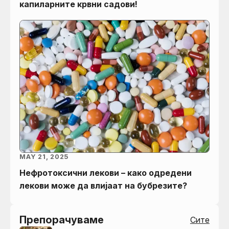
капиларните крвни садови!
MAY 21, 2025
Нефротоксични лекови – како одредени
лекови може да влијаат на бубрезите?
Препорачуваме
Сите