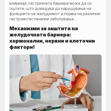
влијанија, гастричната бариера може да се
оштети, што доведува до нарушување на
функциите на желудникот и појава на различни
гастроинтестинални заболувања.
Механизми за заштита на
желудочната бариера:
х
ормонални, нервни и клеточни
фактори!