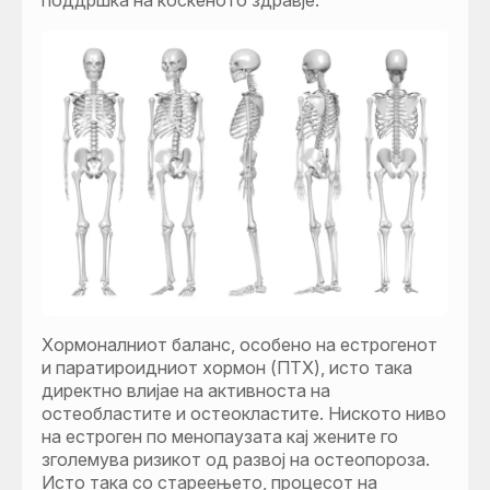
Хормоналниот баланс, особено на естрогенот
и паратироидниот хормон (ПТХ), исто така
директно влијае на активноста на
остеобластите и остеокластите. Ниското ниво
на естроген по менопаузата кај жените го
зголемува ризикот од развој на остеопороза.
Исто така со стареењето, процесот на