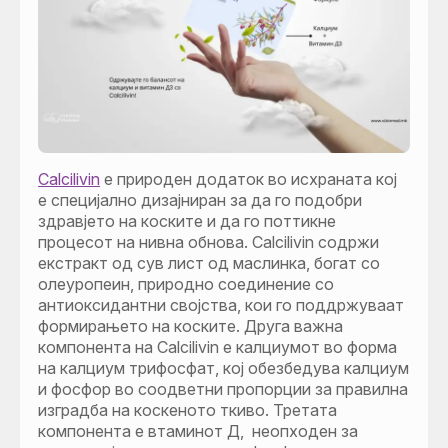
Calcilivin
е природен додаток во исхраната кој
е специјално дизајниран за да го подобри
здравјето на коските и да го поттикне
процесот на нивна обнова. Calcilivin содржи
екстракт од сув лист од маслинка, богат со
олеуропеин, природно соединение со
антиоксидантни својства, кои го поддржуваат
формирањето на коските. Друга важна
компонента на Calcilivin е калциумот во форма
на калциум трифосфат, кој обезбедува калциум
и фосфор во соодветни пропорции за правилна
изградба на коскеното ткиво. Третата
компонента е втаминот Д, неопходен за