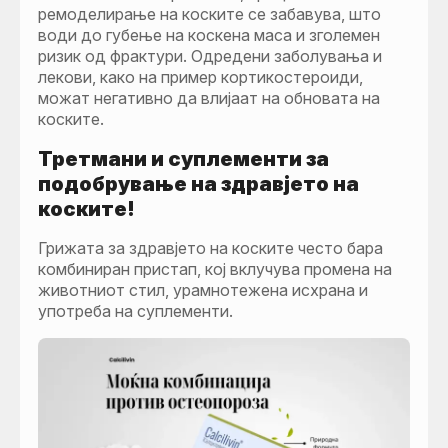
ремоделирање на коските се забавува, што
води до губење на коскена маса и зголемен
ризик од фрактури. Одредени заболувања и
лекови, како на пример кортикостероиди,
можат негативно да влијаат на обновата на
коските.
Третмани и суплементи за
подобрување на здравјето на
коските!
Грижата за здравјето на коските често бара
комбиниран пристап, кој вклучува промена на
животниот стил, урамнотежена исхрана и
употреба на суплементи.