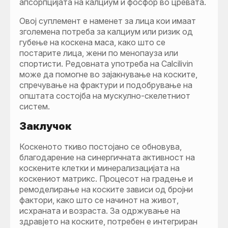
апсорпцијата на калциум и фосфор во цревата.
Овој суплемент е наменет за лица кои имаат
зголемена потреба за калциум или ризик од
губење на коскена маса, како што се
постарите лица, жени по менопауза или
спортисти. Редовната употреба на Calcilivin
може да помогне во зајакнување на коските,
спречување на фрактури и подобрување на
општата состојба на мускулно-скелетниот
систем.
Заклучок
Коскеното ткиво постојано се обновува,
благодарение на синергичната активност на
коскените клетки и минерализацијата на
коскениот матрикс. Процесот на градење и
ремоделирање на коските зависи од бројни
фактори, како што се начинот на живот,
исхраната и возраста. За одржување на
здравјето на коските, потребен е интегриран