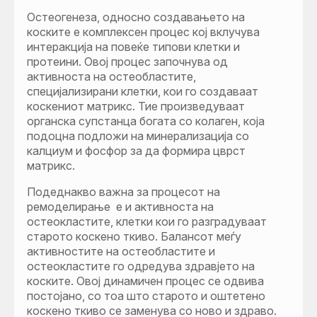
Остеогенеза, односно создавањето на
коските е комплексен процес кој вклучува
интеракција на повеќе типови клетки и
протеини. Овој процес започнува од
активноста на остеобластите,
специјализирани клетки, кои го создаваат
коскениот матрикс. Тие произведуваат
органска супстанца богата со колаген, која
подоцна подложи на минерализација со
калциум и фосфор за да формира цврст
матрикс.
Подеднакво важна за процесот на
ремоделирање е и активноста на
остеокластите, клетки кои го разградуваат
старото коскено ткиво. Балансот меѓу
активностите на остеобластите и
остеокластите го одредува здравјето на
коските. Овој динамичен процес се одвива
постојано, со тоа што старото и оштетено
коскено ткиво се заменува со ново и здраво.