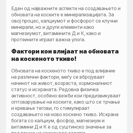
Еден од најважните аспекти на создавањето и
обновата на коските е минерализацијата. За
овој процес, калциумот и фосфорот се клучни
минерали, но и други елементи како
магнезиумот, витамините Д и К, како и
протеините играат важна улога.
Фактори кои влијаат на обновата
на коскеното ткиво!
Обновата на коскеното ткиво е под влијание
на различни фактори, меѓу се вбројуваат
начинот на живот, возраста, хормоналниот
статус и исхраната. Редовна физичка
активност, особено вежби кои предизвикуваат
оптоварување на коските, како што се трчање
и кревање тегови, го стимулираат
создавањето на ново коскено ткиво. Исхрана
богата со калциум, фосфор, магнезиум и
витамини Д и К е од суштинско значење за
поддршка на коскеното здравје.