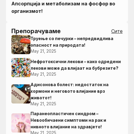
Апсорпција и метаболизам на фосфор во
организмот!
Препорачуваме
Сите
Труење со печурки – непредвидлива
опасност на природата!
May 21, 2025
Нефротоксични лекови – како одредени
лекови може да влијаат на бубрезите?
May 21, 2025
Адисонова болест: недостаток на
хормони и неговото влијание врз
животот!
May 21, 2025
Паранеопластичен синдром –
Невообичаени симптоми на рак и
нивното влијание на здравјето!
May 21, 2025