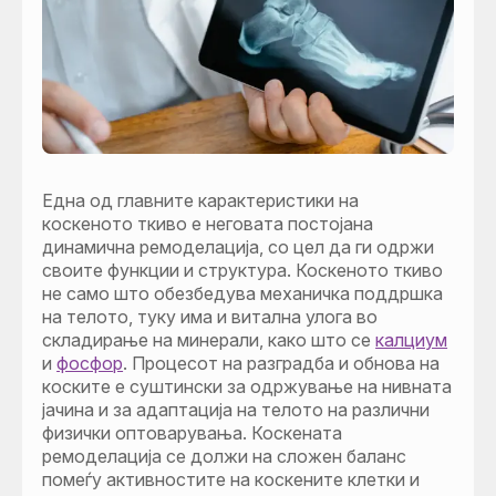
Една од главните карактеристики на
коскеното ткиво е неговата постојана
динамична ремоделација, со цел да ги одржи
своите функции и структура. Коскеното ткиво
не само што обезбедува механичка поддршка
на телото, туку има и витална улога во
складирање на минерали, како што се
калциум
и
фосфор
. Процесот на разградба и обнова на
коските е суштински за одржување на нивната
јачина и за адаптација на телото на различни
физички оптоварувања. Коскената
ремоделација се должи на сложен баланс
помеѓу активностите на коскените клетки и