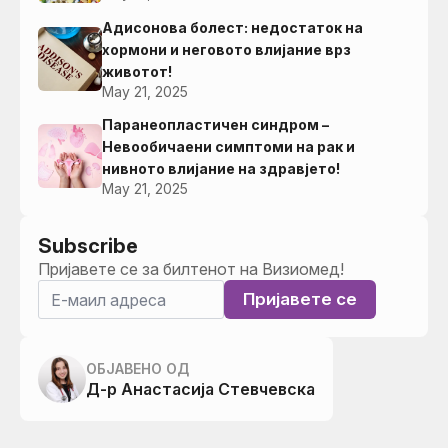
Адисонова болест: недостаток на
хормони и неговото влијание врз
животот!
May 21, 2025
Паранеопластичен синдром –
Невообичаени симптоми на рак и
нивното влијание на здравјето!
May 21, 2025
Subscribe
Пријавете се за билтенот на Визиомед!
Пријавете се
ОБЈАВЕНО ОД
Д-р Анастасија Стевчевска