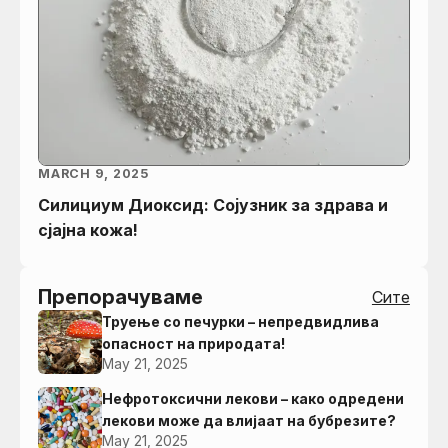
MARCH 9, 2025
Силициум Диоксид: Сојузник за здрава и
сјајна кожа!
Препорачуваме
Сите
Труење со печурки – непредвидлива
опасност на природата!
May 21, 2025
Нефротоксични лекови – како одредени
лекови може да влијаат на бубрезите?
May 21, 2025