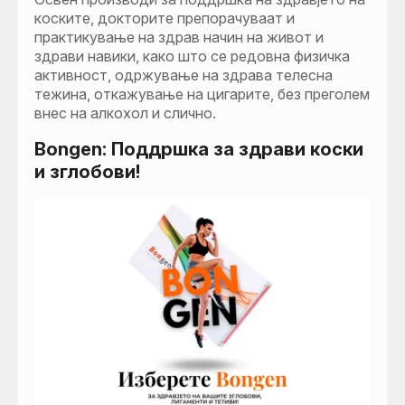
коските, докторите препорачуваат и
практикување на здрав начин на живот и
здрави навики, како што се редовна физичка
активност, одржување на здрава телесна
тежина, откажување на цигарите, без преголем
внес на алкохол и слично.
Bongen: Поддршка за здрави коски
и зглобови!