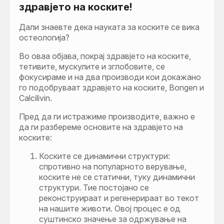
здравјето на коските!
Дали знаевте дека науката за коските се вика
остеологија?
Во оваа објава, покрај здравјето на коските,
тетивите, мускулите и зглобовите, се
фокусираме и на два производи кои докажано
го подобруваат здравјето на коските, Bongen и
Calcilivin.
Пред да ги истражиме производите, важно е
да ги разбереме основите на здравјето на
коските:
Коските се динамични структури:
спротивно на популарното верување,
коските не се статични, туку динамични
структури. Тие постојано се
реконструираат и регенерираат во текот
на нашите животи. Овој процес е од
суштинско значење за одржување на