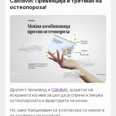
Calcilivin: Превенција и третман на
остеопороза!
Другиот производ е
Calcilivin
, додаток на
исхраната кој има за цел да ја спречи и лекува
остеопорозата и фрактурите на коски.
Но, како Калциливин се усогласува со науката
за здравјето на коските?