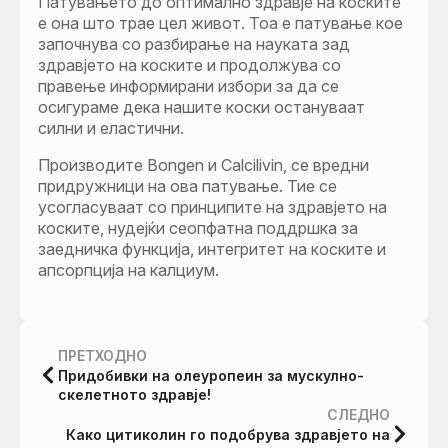
Патувањето до оптимално здравје на коските
е она што трае цел живот. Тоа е патување кое
започнува со разбирање на науката зад
здравјето на коските и продолжува со
правење информирани избори за да се
осигураме дека нашите коски остануваат
силни и еластични.
Производите Bongen и Calcilivin, се вредни
придружници на ова патување. Тие се
усогласуваат со принципите на здравјето на
коските, нудејќи сеопфатна поддршка за
заедничка функција, интегритет на коските и
апсорпција на калциум.
ПРЕТХОДНО
Придобивки на олеуропеин за мускулно-
скелетното здравје!
СЛЕДНО
Како цитиколин го подобрува здравјето на