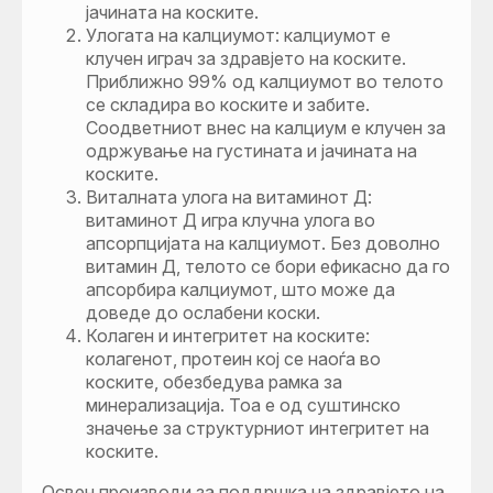
јачината на коските.
Улогата на калциумот: калциумот е
клучен играч за здравјето на коските.
Приближно 99% од калциумот во телото
се складира во коските и забите.
Соодветниот внес на калциум е клучен за
одржување на густината и јачината на
коските.
Виталната улога на витаминот Д:
витаминот Д игра клучна улога во
апсорпцијата на калциумот. Без доволно
витамин Д, телото се бори ефикасно да го
апсорбира калциумот, што може да
доведе до ослабени коски.
Колаген и интегритет на коските:
колагенот, протеин кој се наоѓа во
коските, обезбедува рамка за
минерализација. Тоа е од суштинско
значење за структурниот интегритет на
коските.
Освен производи за поддршка на здравјето на