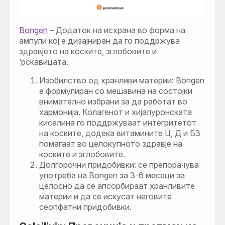
Bongen
– Додаток на исхрана во форма на
ампули кој е дизајниран да го поддржува
здравјето на коските, зглобовите и
‘рскавицата.
Изобилство од хранливи материи: Bongen
е формулиран со мешавина на состојки
внимателно избрани за да работат во
хармонија. Колагенот и хијалуронската
киселина го поддржуваат интегритетот
на коските, додека витамините Ц, Д и Б3
помагаат во целокупното здравје на
коските и зглобовите.
Долгорочни придобивки: се препорачува
употреба на Bongen за 3-6 месеци за
целосно да се апсорбираат хранливите
материи и да се искусат неговите
сеопфатни придобивки.