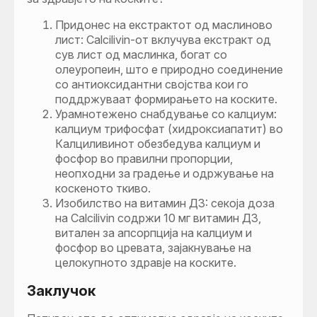
Придонес на екстрактот од маслиново
лист: Calcilivin-от вклучува екстракт од
сув лист од маслинка, богат со
олеуропеин, што е природно соединение
со антиоксидантни својства кои го
поддржуваат формирањето на коските.
Урамнотежено снабдување со калциум:
калциум трифосфат (хидроксиапатит) во
Калциливинот обезбедува калциум и
фосфор во правилни пропорции,
неопходни за градење и одржување на
коскеното ткиво.
Изобилство на витамин Д3: секоја доза
на Calcilivin содржи 10 мг витамин Д3,
витален за апсорпција на калциум и
фосфор во цревата, зајакнување на
целокупното здравје на коските.
Заклучок