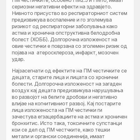
сериозни негативни ефекти на здравјето.
Нивното присуство во респираторниот систем
предизвикува воспаление и го зголемува
ризикот од респираторни заболувања како
астма и хронична опструктивна белодробна
болест (ХОББ). Долгорочна изложеност на
овие честички е поврзана со зголемен ризик од
појава на атеросклероза, инфаркт, мозочен
удар.
Најзасегнати од ефектите на ПМ честичките се
децата, старите лица и лицата со хронични
болести. Долгорочна изложеност на загаден
воздух кај децата предизвикува нарушувања
во развојот на белите дробови и негативно
влијае на когнитивниот развој. Кај постарите
лица изложеноста на ПМ честички ги
зачестува егзацербациите на астма и хроничен
бронхитис. Исто така, токсичните супстанци
кои се дел од ПМ честчките, како тешки
метали и органски соединенија, имаат