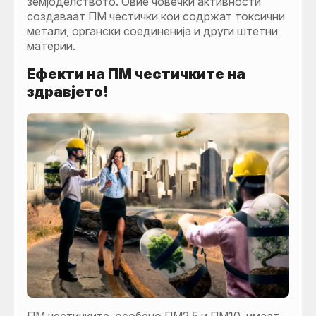
земјоделството. Овие човечки активности
создаваат ПM честички кои содржат токсични
метали, органски соединенија и други штетни
материи.
Ефекти на ПМ честичките на
здравјето!
ПМ честичките, особено ПМ2.5 и ПМ10, имаат