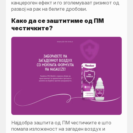
канцероген ефект и го зголемуваат ризикот од
развој на рак на белите дробови.
Како да се заштитиме од ПМ
честичките?
Најдобра заштита од ПМ честичките е што
помала изложеност на загаден воздух и