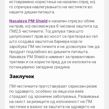
истовремено користење на назален спреј, кој
го спречува навлегувањето на честичкте во
нашите дишни патишта.
Nasaleze PM Shield
е назален спреј во облик
на прав, кој овозможува 6 часовна заштита од
ПМ2,5 честичките. Тој делува така што
целулозниот прав во носот се претвора во гел
што создава заштитна бариера која ги
заробува ПМ честичките и не дозволува тие да
продрат подлабоко во дишните патишта.
Nasaleze PM Shield е наменет за превентивен
третман и се користи пред да се изложите на
потенцијално загадена средина.
Заклучок
ПМ честичките претставуваат сериозен ризик
по здравјето, особено за лица кои веќе
страдаат од хронични заболувања. Развивање
на свест за ризиците од изложеност на ПМ
честички е важно за заштита на здравјето на