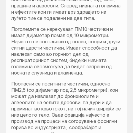
прашина и аеросоли. Според нивната големина
и ефектите кои ги имаат врз здравјето на
луѓето тие се поделени на два типа.
Поголемите се нарекуваат ПM10 честички и
имаат дијаметар помал од 10 микрометри.
Најчесто се составени од полен, спори и други
ситни цврсти честички. Имаат способност да
навлезат само во горниот дел од
респираторниот систем, бидејќи нивната
големина овозможува да бидат запрени од
носната слузница и влакненца.
Поопасни се поситните честички, односнo
ПM2,5 (со дијаметар под 2,5 микрометри), кои
можат да навлезат до бронхиолите и
алвеолите на белите дробови, па дури и да
преминат во крвотокот, на тој начин ширејќи се
низ целото тело. Оваа фракција најчесто е
производ на процеси на согорување фосилни
горива во индустријата, сообраќајот и