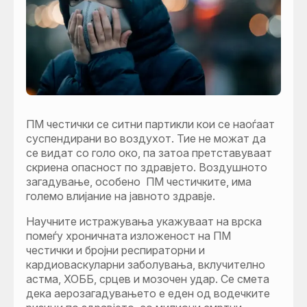
ПМ честички се ситни партикли кои се наоѓаат
суспендирани во воздухот. Тие не можат да
се видат со голо око, па затоа претставуваат
скриена опасност по здравјето. Воздушното
загадување, особено ПМ честичките, има
големо влијание на јавното здравје.
Научните истражувања укажуваат на врска
помеѓу хроничната изложеност на ПМ
честички и бројни респираторни и
кардиоваскуларни заболувања, вклучително
астма, ХОББ, срцев и мозочен удар. Се смета
дека аерозагадувањето е еден од водечките