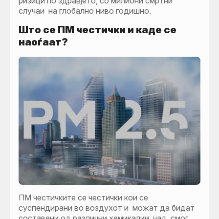
ризици по здравјето, со милиони смртни
случаи на глобално ниво годишно.
Што се ПМ честички и каде се
наоѓаат?
ПМ честичките се честички кои се
суспендирани во воздухот и можат да бидат
составени од различни хемикалии, чад, смог,