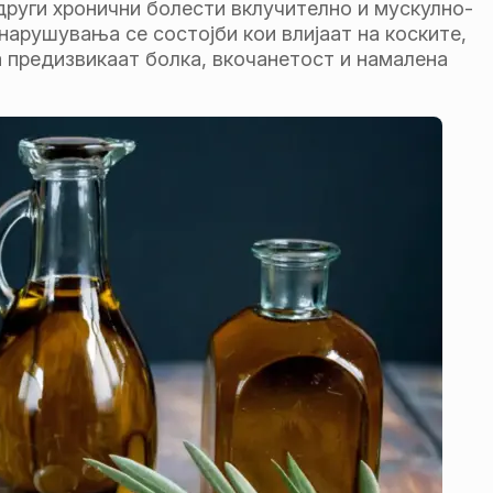
други хронични болести вклучително и мускулно-
арушувања се состојби кои влијаат на коските,
а предизвикаат болка, вкочанетост и намалена