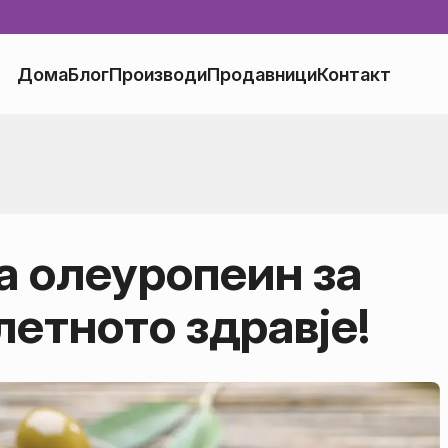
Дома
Блог
Производи
Продавници
Контакт
а олеуропеин за
етното здравје!