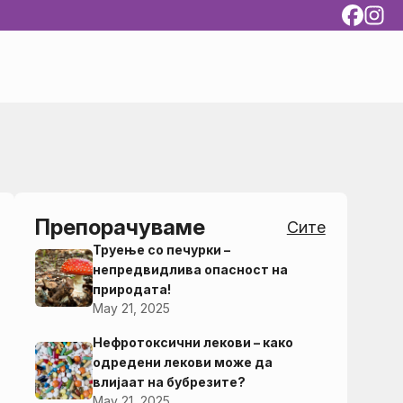
Препорачуваме
Сите
Труење со печурки –
непредвидлива опасност на
природата!
May 21, 2025
Нефротоксични лекови – како
одредени лекови може да
влијаат на бубрезите?
May 21, 2025