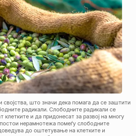
 својства, што значи дека помага да се заштити
одните радикали. Слободните радикали се
 клетките и да придонесат за развој на многу
а постои нерамнотежа помеѓу слободните
доведува до оштетување на клетките и