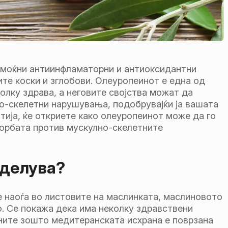
 моќни антиинфламаторни и антиоксидантни
те коски и зглобови. Олеуропеинот е една од
олку здрава, а неговите својства можат да
но-скелетни нарушувања, подобрувајќи ја вашата
тија, ќе откриете како олеуропеинот може да го
борбата против мускулно-скелетните
 делува?
 наоѓа во листовите на маслинката, маслиновото
. Се покажа дека има неколку здравствени
ините зошто медитеранската исхрана е поврзана