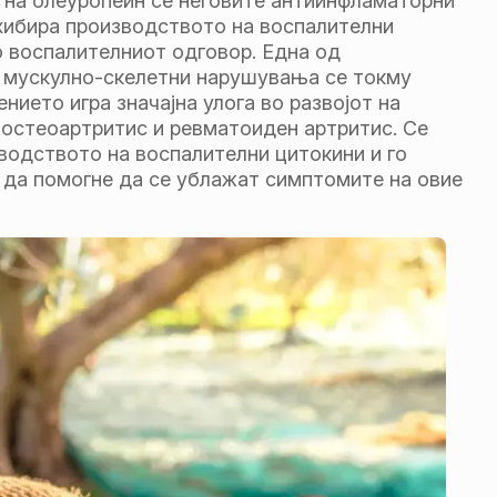
 на олеуропеин се неговите антиинфламаторни
нхибира производството на воспалителни
во воспалителниот одговор. Една од
о мускулно-скелетни нарушувања се токму
нието игра значајна улога во развојот на
 остеоартритис и ревматоиден артритис. Се
водството на воспалителни цитокини и го
 да помогне да се ублажат симптомите на овие