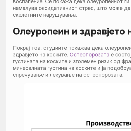
воспаление. Се покажа дека олеуропеинот ги
намалува оксидативниот стрес, што може да 
скелетните нарушувања.
Олеуропеин и здравјето н
Покрај тоа, студиите покажаа дека олеуроп
здравјето на коските.
Остеопорозата
е состо
густината на коските и зголемен ризик од фр
минералната густина на коските и ја подобру
спречување и лекување на остеопорозата.