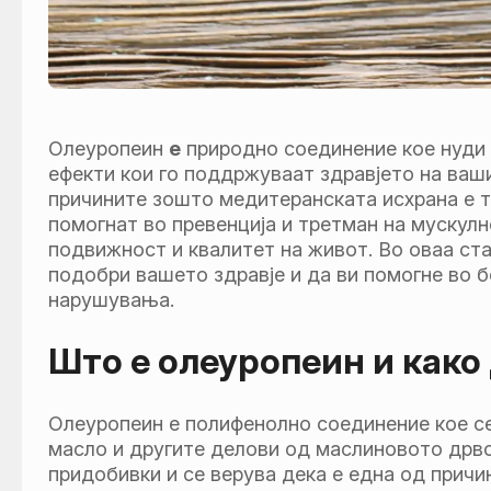
Олеуропеин
е
природно соединение кое нуди
ефекти кои го поддржуваат здравјето на ваши
причините зошто медитеранската исхрана е т
помогнат во превенција и третман на мускул
подвижност и квалитет на живот. Во оваа ста
подобри вашето здравје и да ви помогне во 
нарушувања.
Што е олеуропеин и како
Олеуропеин е полифенолно соединение кое се
масло и другите делови од маслиновото дрво
придобивки и се верува дека е една од прич