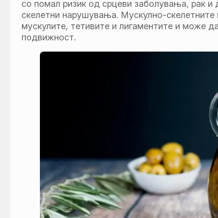
со помал ризик од срцеви заболувања, рак и 
скелетни нарушувања. Мускулно-скелетните н
мускулите, тетивите и лигаментите и може д
подвижност.