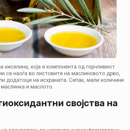
а киселина, која е компонента од горчливиот
ии се наоѓа во листовите на маслиновото дрво,
или додатоци на исхраната. Сепак, мали количини
 маслинка и маслото.
иоксидантни својства на