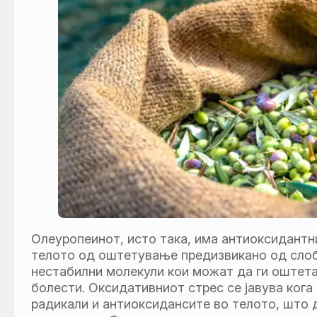
Олеуропеинот, исто така, има антиоксидантни
телото од оштетување предизвикано од слоб
нестабилни молекули кои можат да ги оштетат
болести. Оксидативниот стрес се јавува ког
радикали и антиоксидансите во телото, што 