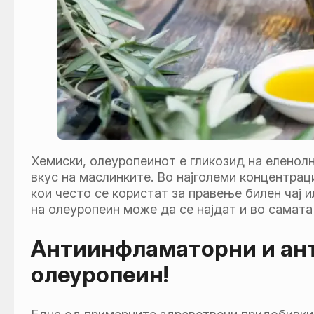
Хемиски, олеуропеинот е гликозид на еленолн
вкус на маслинките. Во најголеми концентрац
кои често се користат за правење билен чај 
на олеуропеин може да се најдат и во самата
Антиинфламаторни и ант
олеуропеин!