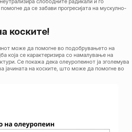
 неутрализира слободните радикали и го
помогне да се забави прогресијата на мускулно-
а коските!
еинот може да помогне во подобрувањето на
јба која се карактеризира со намалување на
актури. Се покажа дека олеуропеинот ја зголемува
ва јачината на коските, што може да помогне во