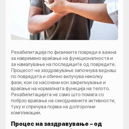
Рехабилитација по физичките повреди е важна
за навремено враќање на функционалноста и
за намалување на последиците од повредите.
Процесот на заздравување започнува веднаш
по повредата и обично вклучува неколку
фази, кои се насочени кон закрепнување и
враќање на нормалната функција на телото.
Рехабилитацијата не само што помага со
побрзо враќање на секојдневните активности,
туку и спречува појава на долгорочни
компликации.
Процес на заздравување – од