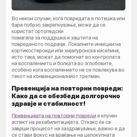
Во некои случаи, кога повредата е потешка или
бара побрзо закрепнување, може да се
користат ортопедски
помагала за поддршка и заштита на
повреденото подрачје. Локалните инекции на
кортикостероиди или хијалуронска киселина,
исто така, можат да помогнат во контролата
на воспалението и болката во зглобовите,
особено кога воспалението не се повлекува во
текот на конвенционалниот третман.
Превенција на повторни повреди:
Како да се обезбеди долгорочно
здравје и стабилност!
Превенцијата на повторни повреди
е клучен
аспект на рехабилитацијата. Откако ќе се
заврши процесот на заздравување, важно е да
се стави фокус на враќање на целокупната