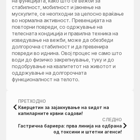
на функцијата, како што се вежби за
стабилност, мобилност и јакнење на
мускулите, се неопходни за целосно враќање
во нормална активност. Превенцијата на
повторни повреди, со одржување на
телесната кондиција и правилна техника на
изведување на вежби, може да обезбеди
долгорочна стабилност и да превенира
повреди во иднина. Овој процес не само што
води до физичко закрепнување, туку и до
подобрување на квалитетот на животот и
оддржување на долгорочната
функционалност на телото.
ПРЕТХОДНО
Кверцетин за зајакнување на ѕидот на
капиларните крвни садови!
СЛЕДНО
Гастрична бариера: прва линија на одбрана
од токсини и штетни агенси!