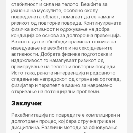
стабилност и сила на телото. Вежбите за
јакнење на мускулите, особено околу
повредената област, помагаат да се намали
ризикот од повторна повреда. Континуираната
физичка активност и одржување на добра
кондиција се основа за долгорочна превенција.
Важно е да се обезбеди правилна техника на
изведување на вежбите и на секојдневните
активности. Добрата физичка подготовка и
издржливост го намалуваат ризикот од
преморување на телото и повторни повреди.
Исто така, раната интервенција и редовното
следење на напредокот од страна на ортопед,
физијатар и терапевт е важно за навремено
откривање на потенцијални проблеми.
Заклучок
Рехабилитација по повредите е комплициран и
долготраен процес, кој бара стручна грижа и
дисциплина. Различни методи за обновување