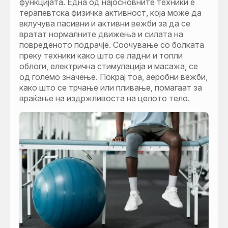
функцијата. Една од најосновните техники е
терапевтска физичка активност, која може да
вклучува пасивни и активни вежби за да се
вратат нормалните движења и силата на
повреденото подрачје. Соочување со болката
преку техники како што се ладни и топли
облоги, електрична стимулација и масажа, се
од големо значење. Покрај тоа, аеробни вежби,
како што се трчање или пливање, помагаат за
враќање на издржливоста на целото тело.