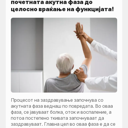
почетната акутна фаза до
целосно враќање на функцијата!
Процесот на заздравување започнува со
акутната фаза веднаш по повредата. Во оваа
фаза, се јавуваат болка, оток и воспаление, а
потоа постепено ткивата започнуваат да
заздравуваат. Главна цел во оваа фаза е да се