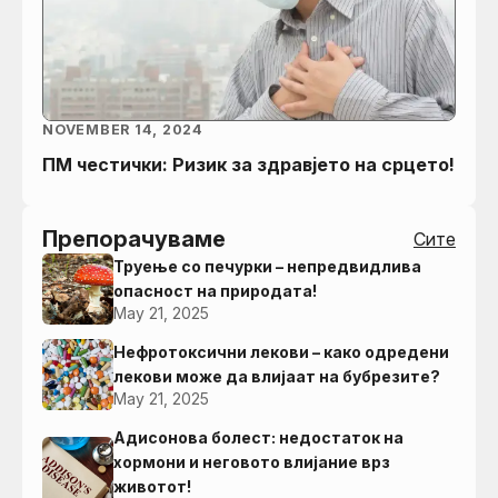
NOVEMBER 14, 2024
ПМ честички: Ризик за здравјето на срцето!
Препорачуваме
Сите
Труење со печурки – непредвидлива
опасност на природата!
May 21, 2025
Нефротоксични лекови – како одредени
лекови може да влијаат на бубрезите?
May 21, 2025
Адисонова болест: недостаток на
хормони и неговото влијание врз
животот!