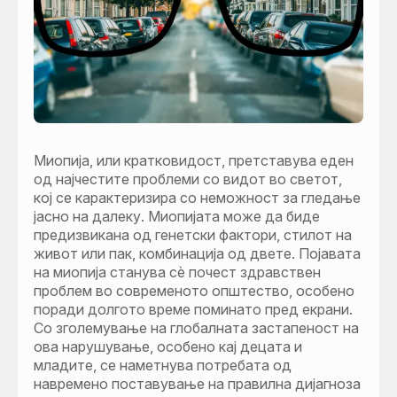
Миопија, или кратковидост, претставува еден
од најчестите проблеми со видот во светот,
кој се карактеризира со неможност за гледање
јасно на далеку. Миопијата може да биде
предизвикана од генетски фактори, стилот на
живот или пак, комбинација од двете. Појавата
на миопија станува сè почест здравствен
проблем во современото општество, особено
поради долгото време поминато пред екрани.
Со зголемување на глобалната застапеност на
ова нарушување, особено кај децата и
младите, се наметнува потребата од
навремено поставување на правилна дијагноза