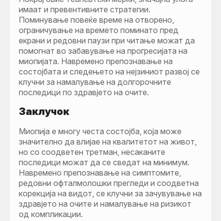
имаат и превентивните стратегии.
Поминување повеќе време на отворено,
ограничување на времето поминато пред
екрани и редовни паузи при читање можат да
помогнат во забавување на прогресијата на
миопијата. Навремено препознавање на
состојбата и следењето на нејзиниот развој се
клучни за намалување на долгорочните
последици по здравјето на очите.
Заклучок
Миопија е многу честа состојба, која може
значително да влијае на квалитетот на живот,
но со соодветен третман, несаканите
последици можат да се сведат на минимум.
Навремено препознавање на симптомите,
редовни офталмолошки прегледи и соодветна
корекција на видот, се клучни за зачувување на
здравјето на очите и намалување на ризикот
од компликации.