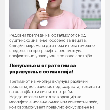
Редовни прегледи кај офталмолог се од
суштинско значење, особено за децата,
бидејќи навремена дијагноза и понатамошно
следење на прогресијата овозможува
поефективно управување со oваа состојба.
Лекување и стратегии за
управување со миопија!
Третманот на миопија вклучува различни
пристапи, во зависност од возраста, тежината
на состојбата и личните потреби.
Наједонставен метод за корекција на
миопијата е носење очила или контактни леќи,
кои овозможуваат правилно фокусирање на