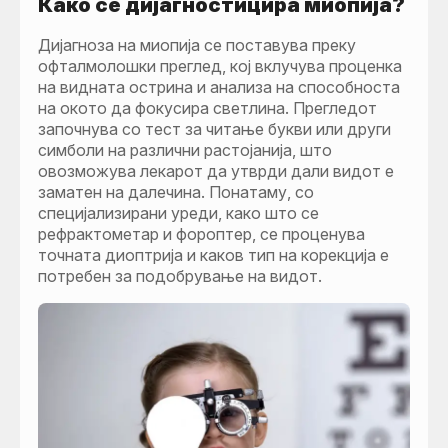
Како се дијагностицира миопија?
Дијагноза на миопија се поставува преку
офталмолошки преглед, кој вклучува проценка
на видната острина и анализа на способноста
на окото да фокусира светлина. Прегледот
започнува со тест за читање букви или други
симболи на различни растојанија, што
овозможува лекарот да утврди дали видот е
заматен на далечина. Понатаму, со
специјализирани уреди, како што се
рефрактометар и фороптер, се проценува
точната диоптрија и каков тип на корекција е
потребен за подобрување на видот.