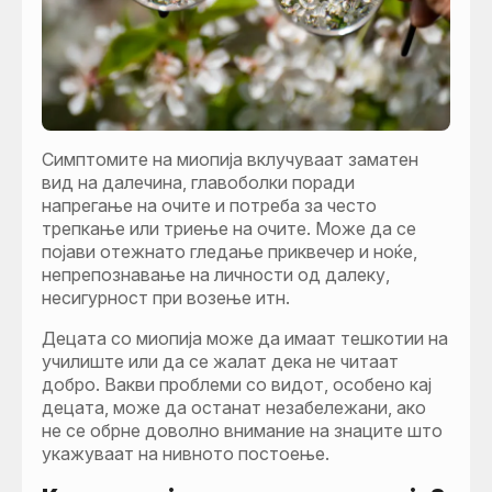
Симптомите на миопија вклучуваат заматен
вид на далечина, главоболки поради
напрегање на очите и потреба за често
трепкање или триење на очите. Може да се
појави отежнато гледање приквечер и ноќе,
непрепознавање на личности од далеку,
несигурност при возење итн.
Децата со миопија може да имаат тешкотии на
училиште или да се жалат дека не читаат
добро. Вакви проблеми со видот, особено кај
децата, може да останат незабележани, ако
не се обрне доволно внимание на знаците што
укажуваат на нивното постоење.