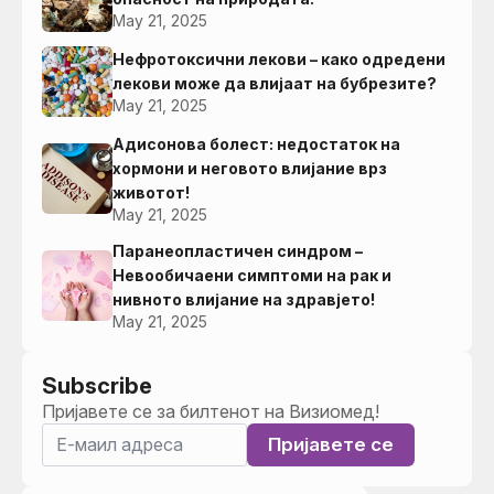
May 21, 2025
Нефротоксични лекови – како одредени
лекови може да влијаат на бубрезите?
May 21, 2025
Адисонова болест: недостаток на
хормони и неговото влијание врз
животот!
May 21, 2025
Паранеопластичен синдром –
Невообичаени симптоми на рак и
нивното влијание на здравјето!
May 21, 2025
Subscribe
Пријавете се за билтенот на Визиомед!
Пријавете се