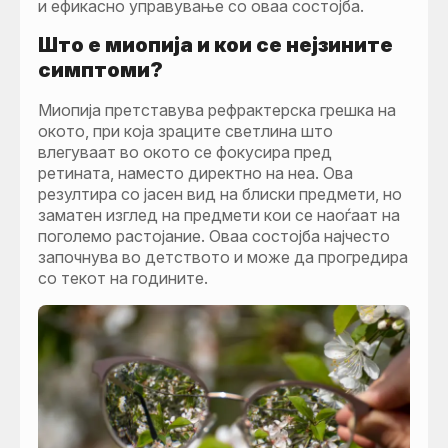
и ефикасно управување со оваа состојба.
Што е миопија и кои се нејзините
симптоми?
Миопија претставува рефрактерска грешка на
окото, при која зраците светлина што
влегуваат во окото се фокусира пред
ретината, наместо директно на неа. Ова
резултира со јасен вид на блиски предмети, но
заматен изглед на предмети кои се наоѓаат на
поголемо растојание. Оваа состојба најчесто
започнува во детството и може да прогредира
со текот на годините.