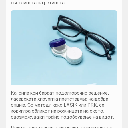
светлината на ретината.
Кај оние кои бараат подолгорочно решение,
ласерската хирургија претставува најдобра
опција. Со методи како LASIK или PRK, се
коригира обликот на рожницата на окото,
овозможувајќи трајно подобрување на видот.
Покрај овие теапевтски мерки, значајна улога