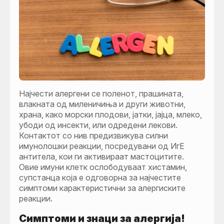
Најчести алергени се поленот, прашината,
влакната од миленичиња и други животни,
храна, како морски плодови, јатки, јајца, млеко,
убоди од инсекти, или одредени лекови.
Контактот со нив предизвикува силни
имунолошки реакции, посредувани од ИгЕ
антитела, кои ги активираат мастоцитите.
Овие имуни клетк ослободуваат хистамин,
супстанца која е одговорна за најчестите
симптоми карактеристични за алергиските
реакции.
Симптоми и знаци за алергија!