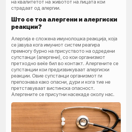
на квалитетот на животот на лицата кои
страдаат од алергии.
Што се тоа алергени и алергиски
реакции?
Алергија е сложена имунолошка реакција, која
се јавува кога имуниот систем реагира
премногу бурно на присуството на одредени
супстанци (алергени), со кои организмот
претходно веќе бил во контакт. Алергените се
супстанции кои предизвикуваат алергиски
реакции. Овие супстанци организмот ги
препознава како опасни, дури и кога тие не
претставуваат вистинска опасност.
Алергените се присутни насекаде околу нас.