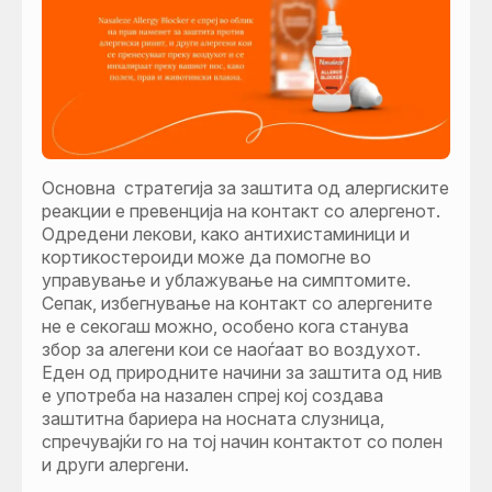
Основна стратегија за заштита од алергиските
реакции е превенција на контакт со алергенот.
Одредени лекови, како антихистаминици и
кортикостероиди може да помогне во
управување и ублажување на симптомите.
Сепак, избегнување на контакт со алергените
не е секогаш можно, особено кога станува
збор за алегени кои се наоѓаат во воздухот.
Еден од природните начини за заштита од нив
е употреба на назален спреј кој создава
заштитна бариера на носната слузница,
спречувајќи го на тој начин контактот со полен
и други алергени.