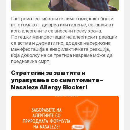
Гастроинтестиналните симптоми, како болки
во стомакот, дијареа или гадење, се јавуваат
кога алергените се внесени преку храна.
Потешки манифестации на алергискит реакции
се астма и дерматитис, додека најсериозна
манифестација е анафилактичката реакција,
која доколку не се третира навреме може да
предизвика смрт.
Стратегии за заштита и
управување со симптомите –
Nasaleze Allergy Blocker!