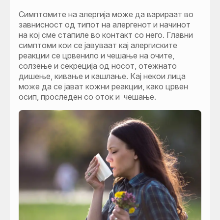
Симптомите на алергија може да варираат во
завнисност од типот на алергенот и начинот
на кој сме стапиле во контакт со него. Главни
симптоми кои се јавуваат кај алергиските
реакции се црвенило и чешање на очите,
солзење и секреција од носот, отежнато
дишење, кивање и кашлање. Кај некои лица
може да се јават кожни реакции, како црвен
осип, проследен со оток и чешање.