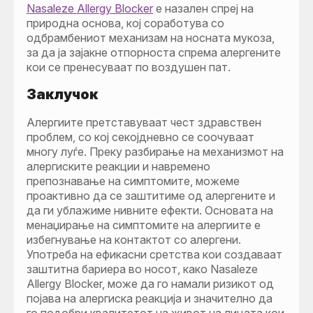
Nasaleze Allergy Blocker
е назален спреј на
природна основа, кој соработува со
одбрамбениот механизам на носната мукоза,
за да ја зајакне отпорноста спрема алергените
кои се пренесуваат по воздушен пат.
Заклучок
Алергиите претставуваат чест здравствен
проблем, со кој секојдневно се соочуваат
многу луѓе. Преку разбирање на механизмот на
алергиските реакции и навремено
препознавање на симптомите, можеме
проактивно да се заштитиме од алергените и
да ги ублажиме нивните ефекти. Основата на
менаџирање на симптомите на алергиите е
избегнување на контактот со алергени.
Употреба на ефикасни сретства кои создаваат
заштитна бариера во носот, како Nasaleze
Allergy Blocker, може да го намали ризикот од
појава на алергиска реакција и значително да
го подобри квалитетот на живот на лицата кои