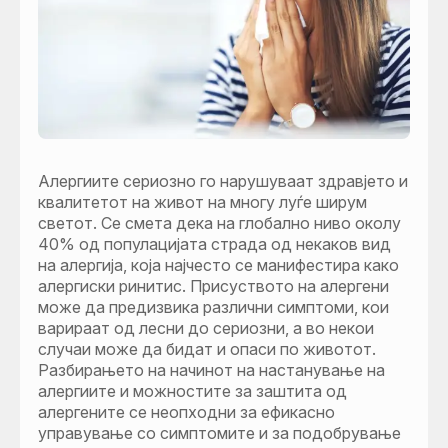
Алергиите сериозно го нарушуваат здравјето и
квалитетот на живот на многу луѓе ширум
светот. Се смета дека на глобално ниво околу
40% oд популацијата страда од некаков вид
на алергија, која најчесто се манифестира како
алергиски ринитис. Присуството на алергени
може да предизвика различни симптоми, кои
варираат од лесни до сериозни, а во некои
случаи може да бидат и опаси по животот.
Разбирањето на начинот на настанување на
алергиите и можностите за заштита од
алергените се неопходни за ефикасно
управување со симптомите и за подобрување