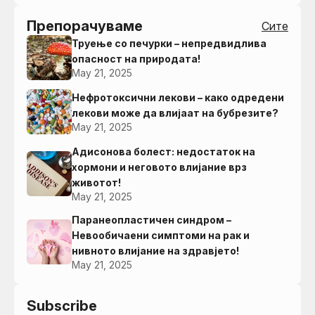
Препорачуваме
Сите
Труење со печурки – непредвидлива
опасност на природата!
May 21, 2025
Нефротоксични лекови – како одредени
лекови може да влијаат на бубрезите?
May 21, 2025
Адисонова болест: недостаток на
хормони и неговото влијание врз
животот!
May 21, 2025
Паранеопластичен синдром –
Невообичаени симптоми на рак и
нивното влијание на здравјето!
May 21, 2025
Subscribe