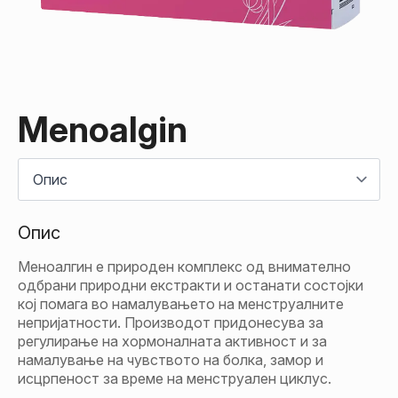
Menoalgin
Опис
Меноалгин е природен комплекс од внимателно
одбрани природни екстракти и останати состојки
кој помага во намалувањето на менструалните
непријатности. Производот придонесува за
регулирање на хормоналната активност и за
намалување на чувството на болка, замор и
исцрпеност за време на менструален циклус.