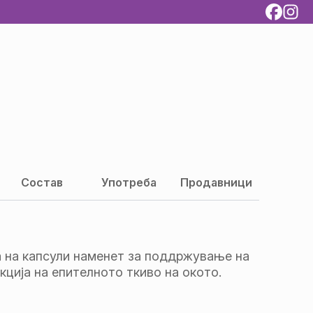
Состав
Употреба
Продавници
а на капсули наменет за поддржување на
ција на епителното ткиво на окото.