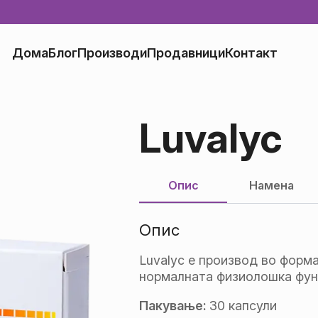
Дома
Блог
Производи
Продавници
Контакт
Luvalyc
Опис
Намена
Опис
Luvalyc е производ во форм
нормалната физиолошка функ
Пакување:
30 капсули