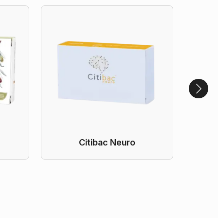
Citibac Neuro
S